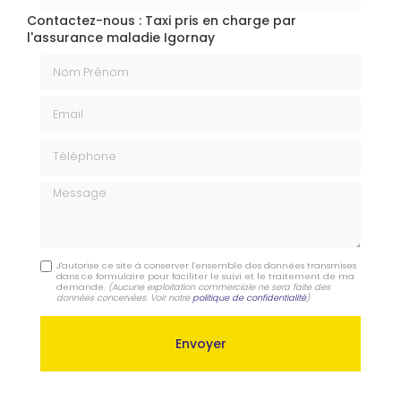
Contactez-nous : Taxi pris en charge par
l'assurance maladie Igornay
Nom Prénom
Email
Téléphone
Message
J'autorise ce site à conserver l'ensemble des données transmises
dans ce formulaire pour faciliter le suivi et le traitement de ma
demande.
(Aucune exploitation commerciale ne sera faite des
données concervées. Voir notre
politique de confidentialité
)