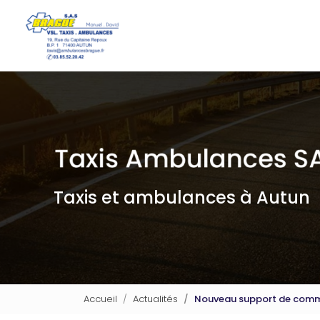
Navigation principale
Aller
au
contenu
principal
Taxis et ambulances à Autun
Accueil
Actualités
Nouveau support de comm