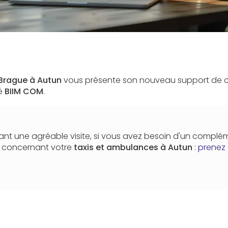
Brague à Autun
vous présente son nouveau support de
té
BIIM COM
.
nt une agréable visite, si vous avez besoin d'un complé
n concernant votre
taxis et ambulances
à Autun
:
prenez