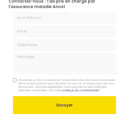
Contactez-nous : Taxi pris en charge par
l'assurance maladie Anost
Nom Prénom
Email
Téléphone
Message
J'autorise ce site à conserver l'ensemble des données transmises
dans ce formulaire pour faciliter le suivi et le traitement de ma
demande.
(Aucune exploitation commerciale ne sera faite des
données concervées. Voir notre
politique de confidentialité
)