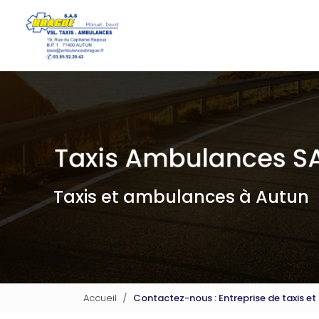
Navigation principale
Aller
au
contenu
principal
Taxis et ambulances à Autun
Accueil
Contactez-nous : Entreprise de taxis 