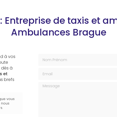
 Entreprise de taxis et a
Ambulances Brague
Nom Prénom
d à vos
toute
 dès à
Email
s et
s brefs
Message
 que vous
s nous
s.