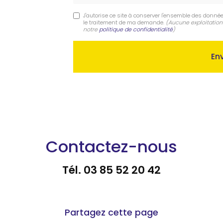
J'autorise ce site à conserver l'ensemble des donnée
le traitement de ma demande.
(Aucune exploitation
notre
politique de confidentialité
)
Contactez-nous
Tél.
03 85 52 20 42
Partagez cette page