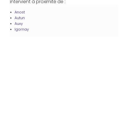
intervient à proximité de :
Anost
Autun
Auxy
Igornay