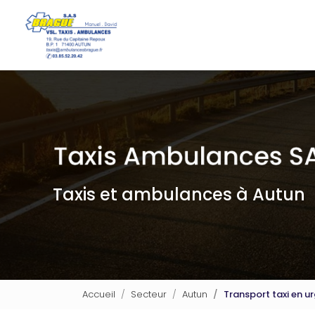
Navigation principale
Aller
au
contenu
principal
Taxis et ambulances à Autun
Accueil
Secteur
Autun
Transport taxi en u