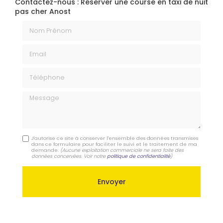
Contactez-nous : Réserver une course en taxi de nuit
pas cher Anost
Nom Prénom
Email
Téléphone
Message
J'autorise ce site à conserver l'ensemble des données transmises
dans ce formulaire pour faciliter le suivi et le traitement de ma
demande.
(Aucune exploitation commerciale ne sera faite des
données concervées. Voir notre
politique de confidentialité
)