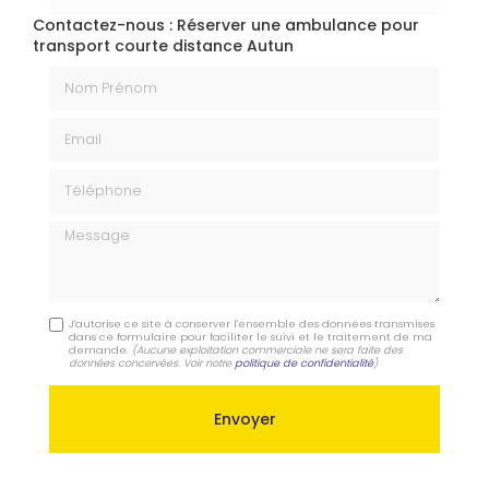
Contactez-nous : Réserver une ambulance pour
transport courte distance Autun
Nom Prénom
Email
Téléphone
Message
J'autorise ce site à conserver l'ensemble des données transmises
dans ce formulaire pour faciliter le suivi et le traitement de ma
demande.
(Aucune exploitation commerciale ne sera faite des
données concervées. Voir notre
politique de confidentialité
)