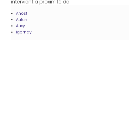
intervient à proximité de :
Anost
Autun
Auxy
Igornay