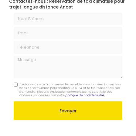
Contactez-nous : Réservation de taxi climatisé pour
trajet longue distance Anost
Nom Prénom
Email
Téléphone
Message
J'autorise ce site à conserver l'ensemble des données transmises
dans ce formulaire pour faciliter le suivi et le traitement de ma
demande.
(Aucune exploitation commerciale ne sera faite des
données concervées. Voir notre
politique de confidentialité
)