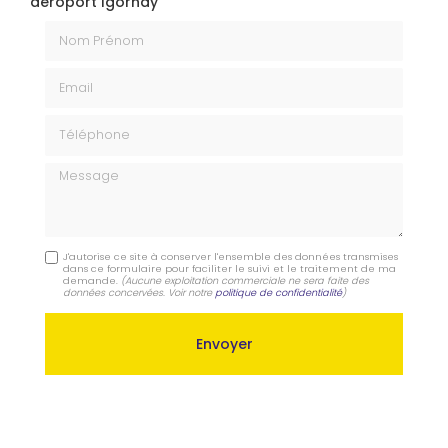
aéroport Igornay
Nom Prénom
Email
Téléphone
Message
J'autorise ce site à conserver l'ensemble des données transmises
dans ce formulaire pour faciliter le suivi et le traitement de ma
demande.
(Aucune exploitation commerciale ne sera faite des
données concervées. Voir notre
politique de confidentialité
)